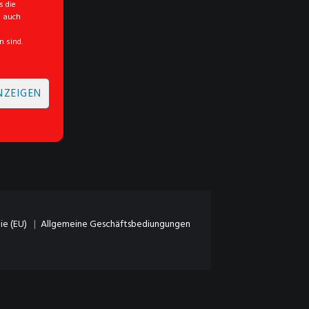
s die
n auch
n sind.
NZEIGEN
ie (EU)
Allgemeine Geschäftsbediungungen