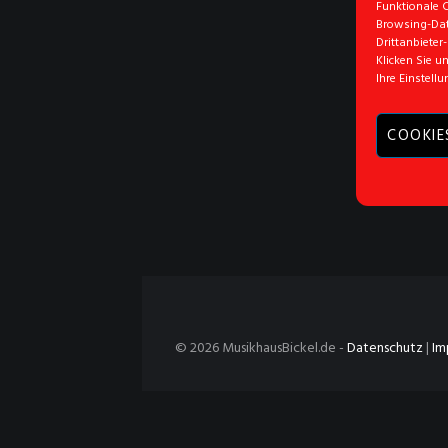
Funktionale 
Browsing-Dat
Drittanbieter
Klicken Sie u
Ihre Einstell
COOKIE
© 2026 MusikhausBickel.de -
Datenschutz
|
Im